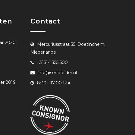
ten
Contact
aar 2020
Mercuriusstraat 35, Doetinchem,
Niederlande
+31314 355 500
info@senefelder.nl
ter 2019
8:30 - 17:00 Uhr