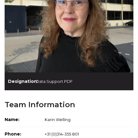
Designation:
Data Support PDF
Team Information
Name:
Karin Welling
Phone:
+31 (0)314-355 801