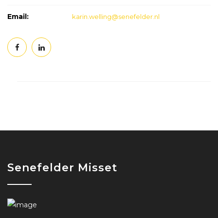
Email:
karin.welling@senefelder.nl
Senefelder Misset