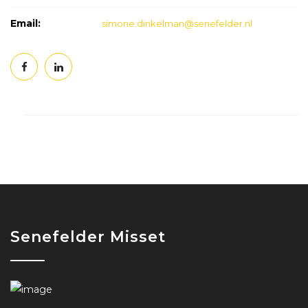
Email:
simone.dinkelman@senefelder.nl
Senefelder Misset